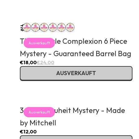
Filter
The Capsule Complexion 6 Piece
Ausverkauft
Mystery - Guaranteed Barrel Bag
€18,00
€24,00
AUSVERKAUFT
3 Stück Neuheit Mystery - Made
Ausverkauft
by Mitchell
€12,00