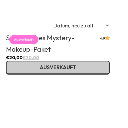
)
€)
R €)
 €)
EUR) €)
Sechsteiliges Mystery-
4.9
Ausverkauft
)
Makeup-Paket
(EUR €)
)
€20,00
€70,00
R €)
AUSVERKAUFT
ON Lei)
R) €)
UR €)
 €)
K kr)