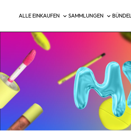
Pinsel & Werkzeuge
ALLE EINKAUFEN
SAMMLUNGEN
BÜNDE
Reisegepäck
KAUFEN 
Land/Region