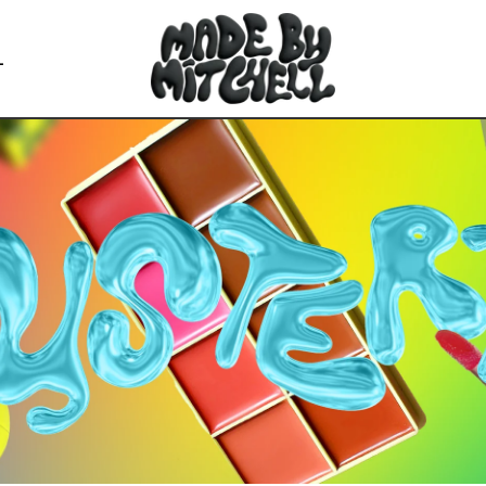
L
SIE DIE FAVORITEN
Alle Lände
Österreich (
Belgien (EUR
Kroatien (EU
Tschechische
Dänemark (D
Estland (EUR
Finnland (EU
Frankreich (
Deutschland
Griechenlan
Ungarn (HUF 