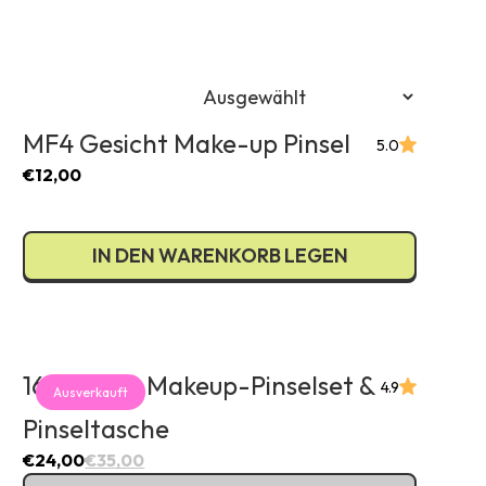
)
€)
R €)
 €)
EUR) €)
MF4 Gesicht Make-up Pinsel
5.0
)
€12,00
(EUR €)
)
R €)
IN DEN WARENKORB LEGEN
ON Lei)
R) €)
UR €)
 €)
16-teiliges Makeup-Pinselset &
K kr)
4.9
Ausverkauft
Pinseltasche
€24,00
€35,00