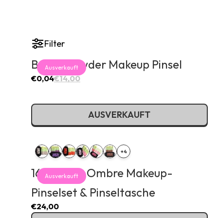
Filter
Baked Powder Makeup Pinsel
Ausverkauft
€0,04
€14,00
AUSVERKAUFT
+4
16-teiliges Ombre Makeup-
Ausverkauft
Pinselset & Pinseltasche
€24,00