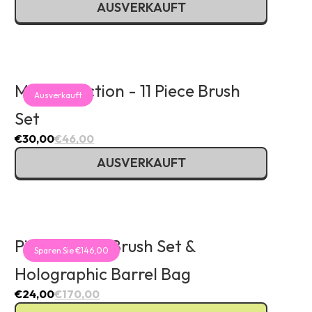
AUSVERKAUFT
Milk Collection - 11 Piece Brush
Ausverkauft
Set
€30,00
€46,00
AUSVERKAUFT
Pink 16 Piece Brush Set &
Sparen Sie €146,00
Holographic Barrel Bag
€24,00
€170,00