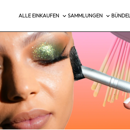
Pinsel & Werkzeuge
ALLE EINKAUFEN
SAMMLUNGEN
BÜNDE
Reisegepäck
KAUFEN 
Land/Region