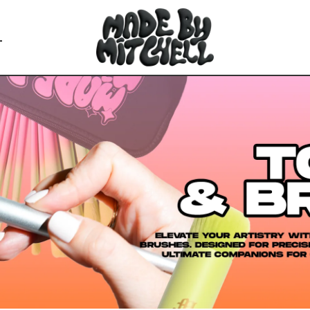
L
SIE DIE FAVORITEN
Alle Lände
Österreich (
Belgien (EUR
Kroatien (EU
Tschechische
Dänemark (D
Estland (EUR
Finnland (EU
Frankreich (
Deutschland
Griechenlan
Ungarn (HUF 