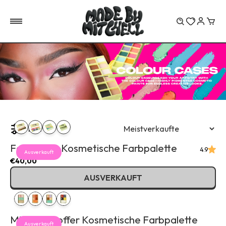
Wa
Filter
Farbkoffer Kosmetische Farbpalette
4.9
Ausverkauft
€40,00
AUSVERKAUFT
Mini Farbkoffer Kosmetische Farbpalette
Ausverkauft