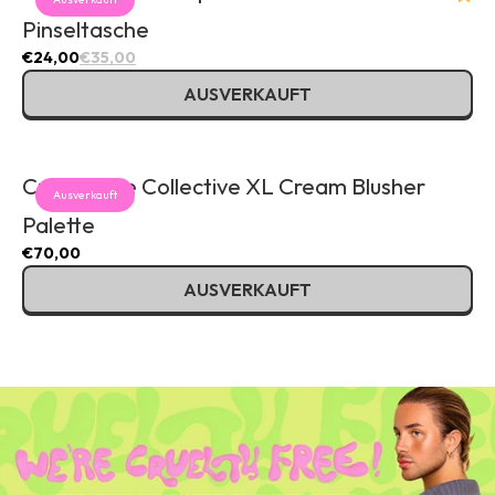
Pinseltasche
€24,00
€35,00
AUSVERKAUFT
Curve Case Collective XL Cream Blusher
Ausverkauft
Palette
€70,00
AUSVERKAUFT