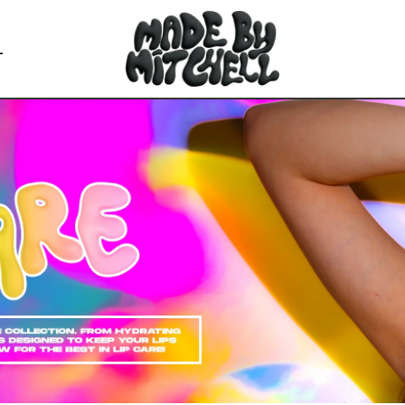
L
SIE DIE FAVORITEN
Alle Lände
Österreich (
Belgien (EUR
Kroatien (EU
Tschechische
Dänemark (D
Estland (EUR
Finnland (EU
Frankreich (
Deutschland
Griechenlan
Ungarn (HUF 