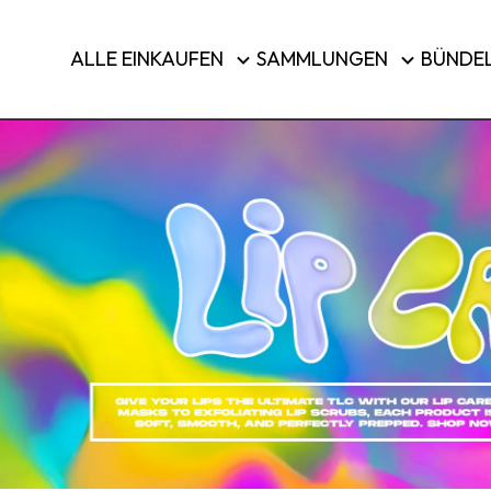
Pinsel & Werkzeuge
ALLE EINKAUFEN
SAMMLUNGEN
BÜNDE
Reisegepäck
KAUFEN 
Land/Region