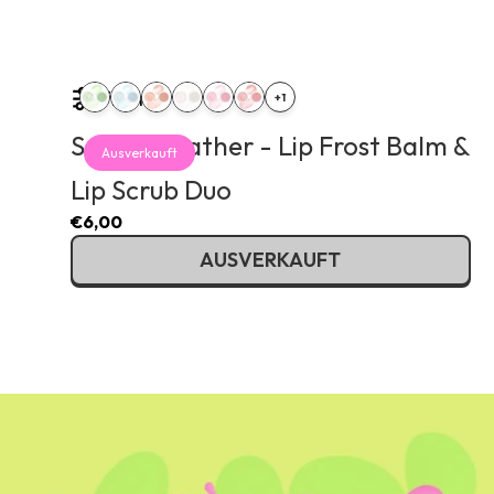
Filter
+1
Scrub & Slather - Lip Frost Balm &
Ausverkauft
Lip Scrub Duo
€6,00
AUSVERKAUFT