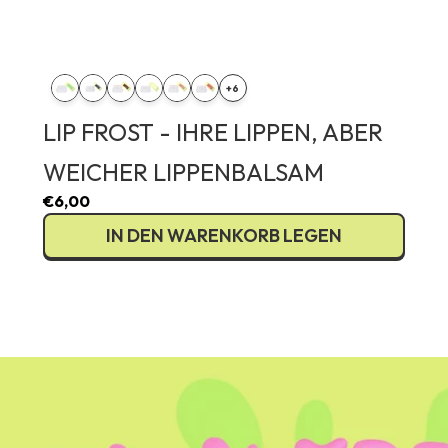
Irland (EUR €
Italien (EUR 
Lettland (EU
+6
Litauen (EUR
Luxemburg (
LIP FROST - IHRE LIPPEN, ABER
Malta (EUR €
WEICHER LIPPENBALSAM
Niederlande 
Polen (PLN zł
€6,00
Portugal (EU
IN DEN WARENKORB LEGEN
Rumänien (R
Slowakei (EU
Slowenien (E
Spanien (EUR
Schweden (SE