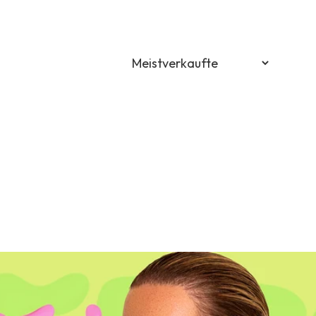
)
€)
R €)
 €)
EUR) €)
)
(EUR €)
)
R €)
ON Lei)
R) €)
UR €)
 €)
K kr)