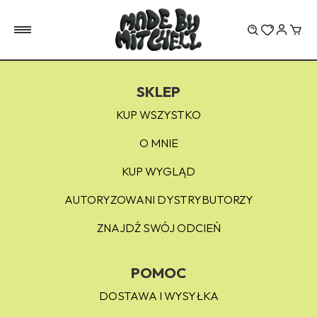
Wóz
SKLEP
KUP WSZYSTKO
O MNIE
KUP WYGLĄD
AUTORYZOWANI DYSTRYBUTORZY
ZNAJDŹ SWÓJ ODCIEŃ
POMOC
DOSTAWA I WYSYŁKA