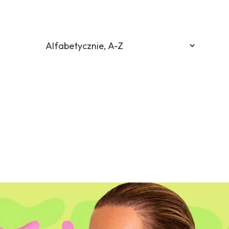
 €)
 €)
€)
)
(EUR €)
)
R €)
EUR €)
N Lei)
UR €)
UR €)
UR €)
kr)