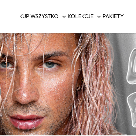
Szczotki i narzędzia
KUP WSZYSTKO
KOLEKCJE
PAKIETY
Bagaż
KUPUJ 
Kraj/region