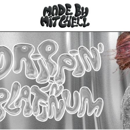
ULUBIONE
Wszystkie 
Austria (EUR
Belgia (EUR 
Chorwacja (
Czechy (CZK 
Dania (DKK k
Estonia (EUR
Finlandia (E
Francja (EUR
Niemcy (EUR
Grecja (EUR 
Węgry (HUF 