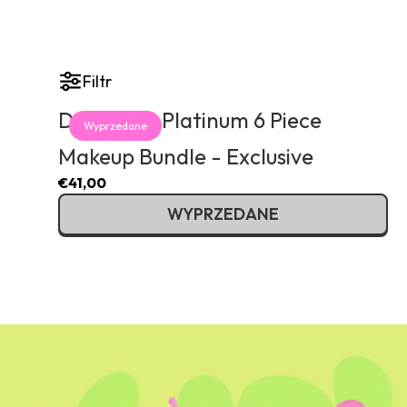
Filtr
Drippin' In Platinum 6 Piece
Wyprzedane
Makeup Bundle - Exclusive
€41,00
WYPRZEDANE