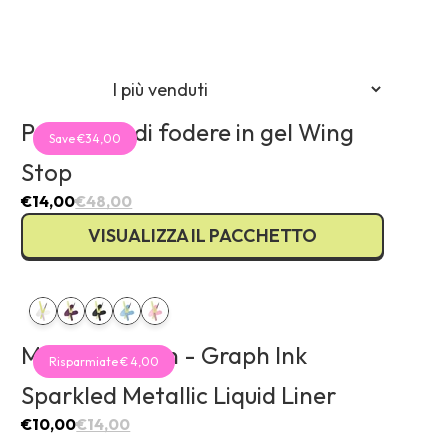
 €)
)
R €)
R €)
 (EUR €)
Pacchetto di fodere in gel Wing
Save €34,00
)
Stop
(EUR €)
zł)
€14,00
€48,00
EUR €)
VISUALIZZA IL PACCHETTO
N Lei)
EUR €)
R €)
 €)
Milk Collection - Graph Ink
r)
Risparmiate € 4,00
Sparkled Metallic Liquid Liner
€10,00
€14,00