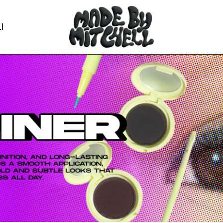
I
A I PREFERITI
Tutti i paes
Austria (EUR
Belgio (EUR 
Croazia (EUR
Cechia (CZK 
Danimarca (D
Estonia (EUR
Finlandia (E
Francia (EUR
Germania (E
Grecia (EUR 
Ungheria (HU