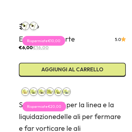
Filtro
Eyeliner per torte
5.0
Risparmiate €10,00
€6,00
€16,00
AGGIUNGI AL CARRELLO
Set di soluzioni per la linea e la
Risparmiate €20,00
liquidazionedelle ali per fermare
e far vorticare le ali