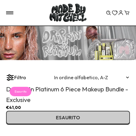
Carr
Filtro
Drippin' In Platinum 6 Piece Makeup Bundle -
Esaurito
Exclusive
€41,00
ESAURITO