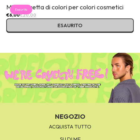
Mini valigetta di colori per colori cosmetici
Esaurito
€6,00
€20,00
ESAURITO
NEGOZIO
ACQUISTA TUTTO
SU DI ME