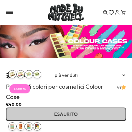
Carr
Filtro
Palette di colori per cosmetici Colour
4.9
Esaurito
Case
€40,00
ESAURITO