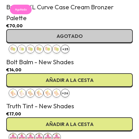
Bronze XL Curve Case Cream Bronzer
Agotado
Palette
€70,00
AGOTADO
+25
Bolt Balm - New Shades
€14,00
AÑADIR A LA CESTA
+26
Truth Tint - New Shades
€17,00
AÑADIR A LA CESTA