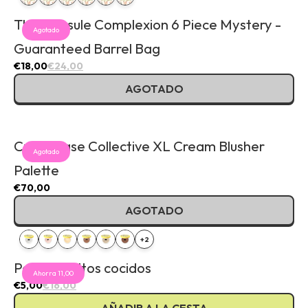
The Capsule Complexion 6 Piece Mystery -
Agotado
Guaranteed Barrel Bag
€18,00
€24,00
AGOTADO
Curve Case Collective XL Cream Blusher
Agotado
Palette
€70,00
AGOTADO
+2
Polvos sueltos cocidos
Ahorra 11,00
€5,00
€16,00